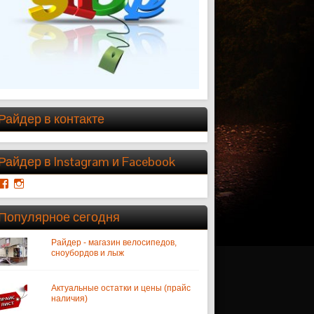
Райдер в контакте
Райдер в Instagram и Facebook
Просмотреть
Просмотреть
профиль
профиль
riderkmv
riderkmw
Популярное сегодня
на
на
Facebook
Instagram
Райдер - магазин велосипедов,
сноубордов и лыж
Актуальные остатки и цены (прайс
наличия)