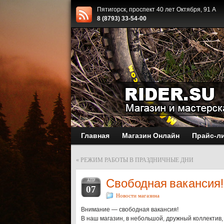
Пятигорск, проспект 40 лет Октября, 91 А
8 (8793) 33-54-00
Главная
Магазин Онлайн
Прайс-л
«
РЕЖИМ РАБОТЫ В ПРАЗДНИЧНЫЕ ДНИ
Свободная вакансия!
АПР
07
Новости магазина
Внимание — свободная вакансия!
В наш магазин, в небольшой, дружный коллектив,