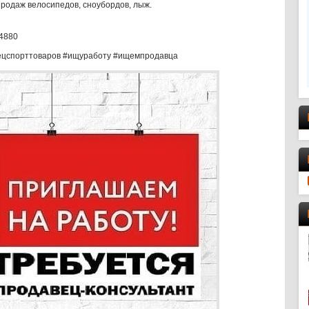
родаж велосипедов, сноубордов, лыж.
4880
ецспорттоваров #ищуработу #ищемпродавца