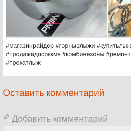
#магазинрайдер #горныелыжи #купитьлыж
#продажадосоккмв #комбинезоны #ремонт
#прокатлыж
Оставить комментарий
Добавить комментарий