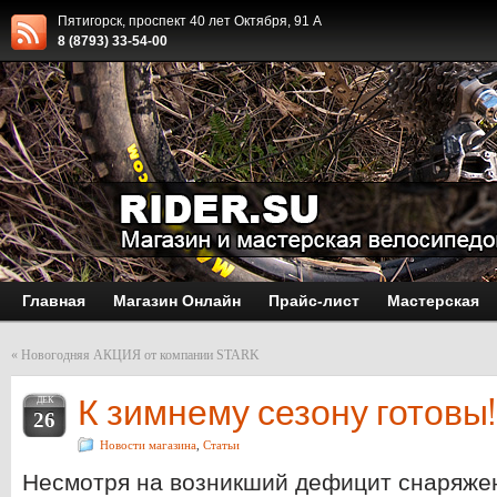
Пятигорск, проспект 40 лет Октября, 91 А
8 (8793) 33-54-00
Главная
Магазин Онлайн
Прайс-лист
Мастерская
«
Новогодняя АКЦИЯ от компании STARK
К зимнему сезону готовы!
ДЕК
26
Новости магазина
,
Статьи
Несмотря на возникший дефицит снаряже